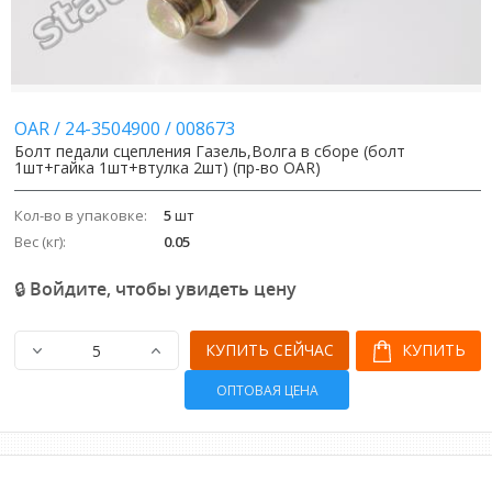
OAR
/
24-3504900
/
008673
Болт педали сцепления Газель,Волга в сборе (болт
1шт+гайка 1шт+втулка 2шт) (пр-во OAR)
Кол-во в упаковке:
5
шт
Вес (кг):
0.05
🔒 Войдите, чтобы увидеть цену
КУПИТЬ СЕЙЧАС
КУПИТЬ
ОПТОВАЯ ЦЕНА