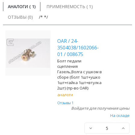
АНАЛОГИ (
1
)
ПРИМЕНЯЕМОСТЬ ( 1)
ОТЗЫВЫ (0)
/* */
OAR
/
24-
3504038/1602066-
01
/
008675
Болт педали
сцепления
Газель,Волга c ушком в
сборе (болт 1шт+ушко
1шт+гайка 1шт+втулка
2шт) (пр-во OAR)
аналоги
Отзывы 1
Войдите для получения цены
На складе