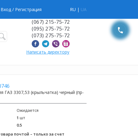
Вход
/ Регистрация
RU |
UA
(067) 215-75-72
(095) 275-75-72
(073) 275-75-72
Написать директору
0746
 ГАЗ 3307,53 (крыльчатка) черный (пр-
Ожидается
1
шт
0.5
овара почтой – только за счет