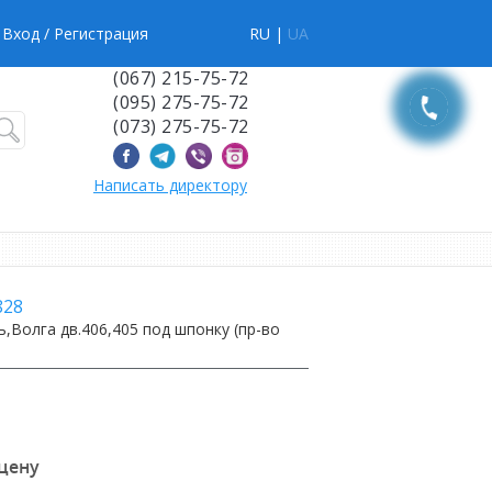
Вход
/ Регистрация
RU |
UA
(067) 215-75-72
(095) 275-75-72
(073) 275-75-72
Написать директору
828
,Волга дв.406,405 под шпонку (пр-во
 цену