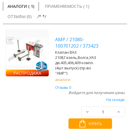
АНАЛОГИ (
1
)
ПРИМЕНЯЕМОСТЬ ( 1)
ОТЗЫВЫ (0)
/* */
AMP
/
21080-
100701202
/
373423
Клапан ВАЗ
2108,Газель,Волга,УАЗ
дв.405,406,409 компл.
(4шт выпуск) (пр-во
РАСПРОДАЖА
"AMP")
аналоги
Отзывы 0
Войдите для получения цены
На складе
КУПИТЬ