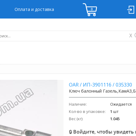
Оплата и доставка
X
OAR
/
ИП-3901116
/
035330
Ключ балонный Газель,КамАЗ,Бы
Наличие:
Ожидается
Кол-во в упаковке:
1
шт
Вес (кг):
1.045
🔒 Войдите, чтобы увидеть