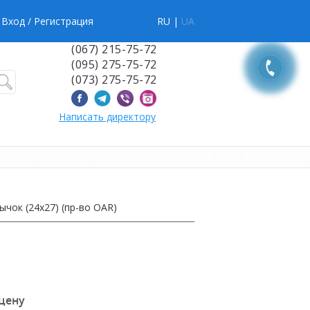
Вход
/ Регистрация
RU |
UA
(067) 215-75-72
(095) 275-75-72
(073) 275-75-72
Написать директору
чок (24х27) (пр-во OAR)
 цену