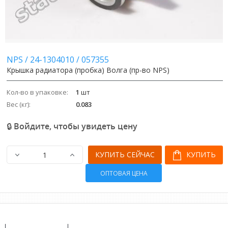
Image
Image
NPS
/
24-1304010
/
057355
Крышка радиатора (пробка) Волга (пр-во NPS)
Кол-во в упаковке:
1
шт
Вес (кг):
0.083
🔒 Войдите, чтобы увидеть цену
КУПИТЬ СЕЙЧАС
КУПИТЬ
ОПТОВАЯ ЦЕНА