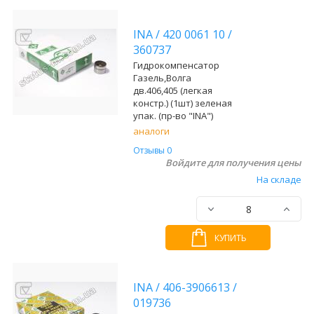
INA
/
420 0061 10
/
360737
Гидрокомпенсатор
Газель,Волга
дв.406,405 (легкая
констр.) (1шт) зеленая
упак. (пр-во "INA")
аналоги
Отзывы 0
Войдите для получения цены
На складе
КУПИТЬ
INA
/
406-3906613
/
019736