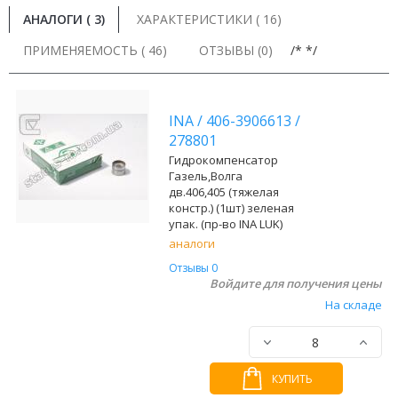
АНАЛОГИ (
3
)
ХАРАКТЕРИСТИКИ ( 16)
ПРИМЕНЯЕМОСТЬ ( 46)
ОТЗЫВЫ (0)
/* */
INA
/
406-3906613
/
278801
Гидрокомпенсатор
Газель,Волга
дв.406,405 (тяжелая
констр.) (1шт) зеленая
упак. (пр-во INA LUK)
аналоги
Отзывы 0
Войдите для получения цены
На складе
КУПИТЬ