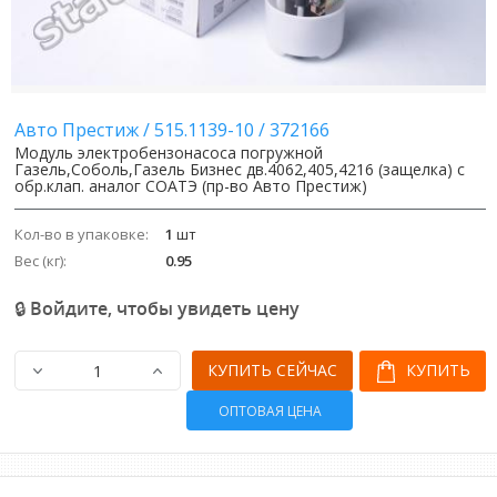
Image
Image
Авто Престиж
/
515.1139-10
/
372166
Модуль электробензонасоса погружной
Газель,Соболь,Газель Бизнес дв.4062,405,4216 (защелка) с
обр.клап. аналог СОАТЭ (пр-во Авто Престиж)
Кол-во в упаковке:
1
шт
Вес (кг):
0.95
🔒 Войдите, чтобы увидеть цену
КУПИТЬ СЕЙЧАС
КУПИТЬ
ОПТОВАЯ ЦЕНА