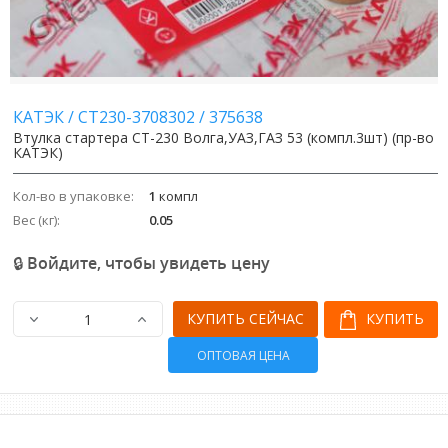
КАТЭК
/
СТ230-3708302
/
375638
Втулка стартера СТ-230 Волга,УАЗ,ГАЗ 53 (компл.3шт) (пр-во
КАТЭК)
Кол-во в упаковке:
1
компл
Вес (кг):
0.05
🔒 Войдите, чтобы увидеть цену
КУПИТЬ СЕЙЧАС
КУПИТЬ
ОПТОВАЯ ЦЕНА