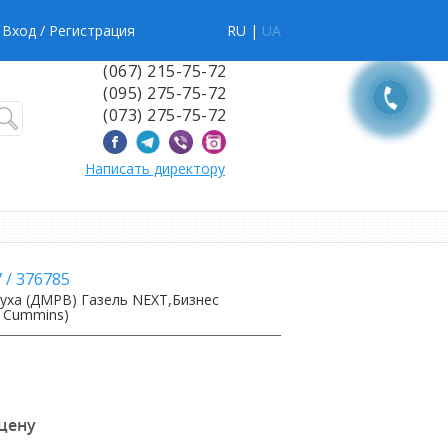
Вход
/ Регистрация
RU |
UA
(067) 215-75-72
(095) 275-75-72
(073) 275-75-72
Написать директору
7
/
376785
уха (ДМРВ) Газель NEXT,Бизнес
о Cummins)
 цену