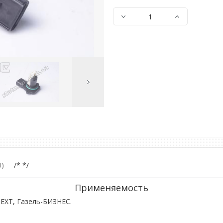
Next
Image
)
/* */
Применяемость
NEXT, Газель-БИЗНЕС.