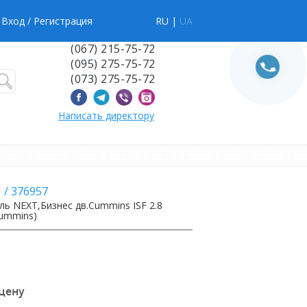
Вход
/ Регистрация
RU |
UA
(067) 215-75-72
(095) 275-75-72
(073) 275-75-72
Написать директору
1
/
376957
ль NEXT,Бизнес дв.Cummins ISF 2.8
Cummins)
 цену