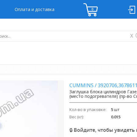
Оплата и доставка
X
CUMMINS
/
3920706,367861
Заглушка блока цилиндров Газе
(место подогревателя) (пр-во 
Кол-во в упаковке:
5
шт
Вес (кг):
0.015
🔒 Войдите, чтобы увидеть