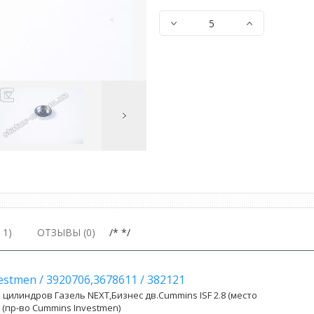
Next
Image
1)
ОТЗЫВЫ (0)
/* */
vestmen
/
3920706,3678611
/
382121
 цилиндров Газель NEXT,Бизнес дв.Cummins ISF 2.8 (место
 (пр-во Cummins Investmen)