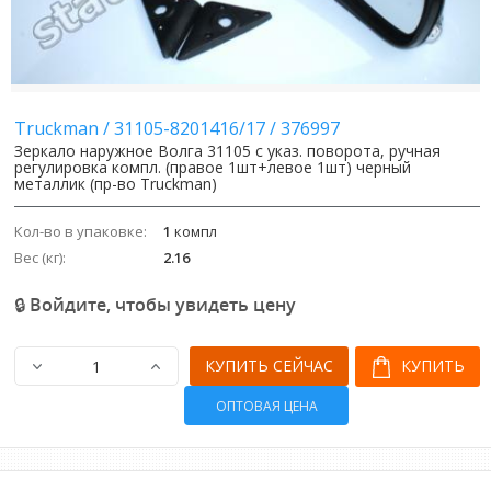
Image
Image
Truckman
/
31105-8201416/17
/
376997
Зеркало наружное Волга 31105 с указ. поворота, ручная
регулировка компл. (правое 1шт+левое 1шт) черный
металлик (пр-во Truckman)
Кол-во в упаковке:
1
компл
Вес (кг):
2.16
🔒 Войдите, чтобы увидеть цену
КУПИТЬ СЕЙЧАС
КУПИТЬ
ОПТОВАЯ ЦЕНА