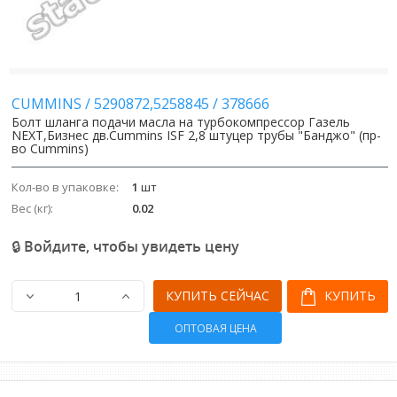
CUMMINS
/
5290872,5258845
/
378666
Болт шланга подачи масла на турбокомпрессор Газель
NEXT,Бизнес дв.Cummins ISF 2,8 штуцер трубы "Банджо" (пр-
во Cummins)
Кол-во в упаковке:
1
шт
Вес (кг):
0.02
🔒 Войдите, чтобы увидеть цену
КУПИТЬ СЕЙЧАС
КУПИТЬ
ОПТОВАЯ ЦЕНА