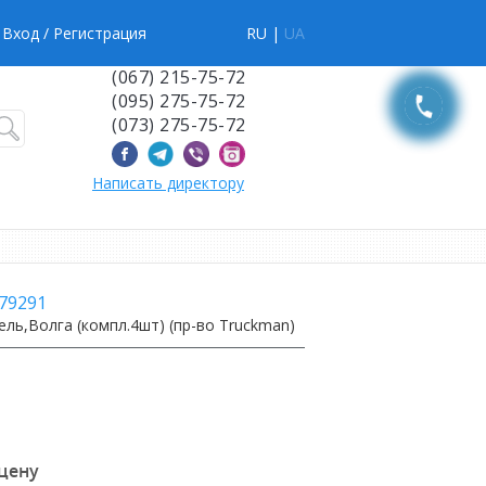
Вход
/ Регистрация
RU |
UA
(067) 215-75-72
(095) 275-75-72
(073) 275-75-72
Написать директору
79291
ль,Волга (компл.4шт) (пр-во Truckman)
 цену