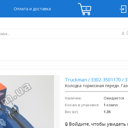
Оплата и доставка
X
Truckman
/
3302-3501170
/
3
Колодка тормозная передн. Газе
Наличие:
Ожидается
Кол-во в упаковке:
1
компл
Вес (кг):
1.35
🔒 Войдите, чтобы увидеть