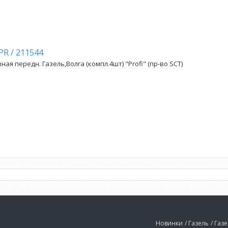
 PR
/
211544
ая передн. Газель,Волга (компл.4шт) "Profi" (пр-во SCT)
Новинки
/ Газель
/ Газ