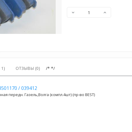
1)
ОТЗЫВЫ (0)
/* */
3501170
/
039412
ая передн. Газель,Волга (компл.4шт) (пр-во BEST)