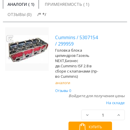
АНАЛОГИ (
1
)
ПРИМЕНЯЕМОСТЬ ( 1)
ОТЗЫВЫ (0)
/* */
Cummins
/
5307154
/
299959
Головка блока
цилиндров Газель
NEXT,Бизнес
дв.Cummins ISF 2.8 в
сборе с клапанами (пр-
во Cummins)
аналоги
Отзывы 0
Войдите для получения цены
На складе
КУПИТЬ