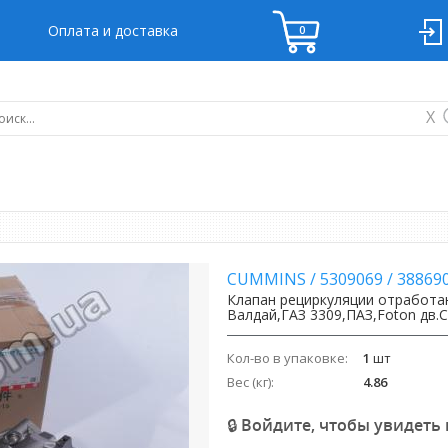
Оплата и доставка
X
CUMMINS
/
5309069
/
38869
Клапан рециркуляции отработан
Валдай,ГАЗ 3309,ПАЗ,Foton дв.C
Кол-во в упаковке:
1
шт
Вес (кг):
4.86
🔒 Войдите, чтобы увидеть