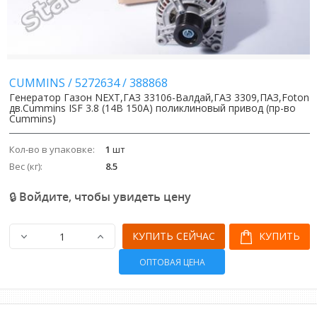
Image
Image
CUMMINS
/
5272634
/
388868
Генератор Газон NEXT,ГАЗ 33106-Валдай,ГАЗ 3309,ПАЗ,Foton
дв.Cummins ISF 3.8 (14В 150А) поликлиновый привод (пр-во
Cummins)
Кол-во в упаковке:
1
шт
Вес (кг):
8.5
🔒 Войдите, чтобы увидеть цену
КУПИТЬ СЕЙЧАС
КУПИТЬ
ОПТОВАЯ ЦЕНА