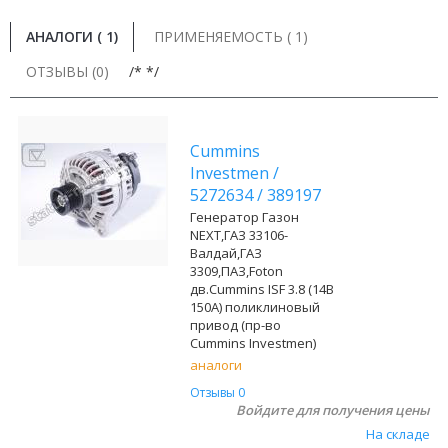
АНАЛОГИ (
1
)
ПРИМЕНЯЕМОСТЬ ( 1)
ОТЗЫВЫ (0)
/* */
Cummins
Investmen
/
5272634
/
389197
Генератор Газон
NEXT,ГАЗ 33106-
Валдай,ГАЗ
3309,ПАЗ,Foton
дв.Cummins ISF 3.8 (14В
150А) поликлиновый
привод (пр-во
Cummins Investmen)
аналоги
Отзывы 0
Войдите для получения цены
На складе