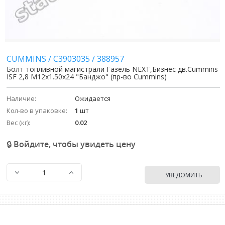
CUMMINS
/
C3903035
/
388957
Болт топливной магистрали Газель NEXT,Бизнес дв.Cummins
ISF 2,8 M12х1.50х24 "Банджо" (пр-во Cummins)
Наличие:
Ожидается
Кол-во в упаковке:
1
шт
Вес (кг):
0.02
🔒 Войдите, чтобы увидеть цену
УВЕДОМИТЬ