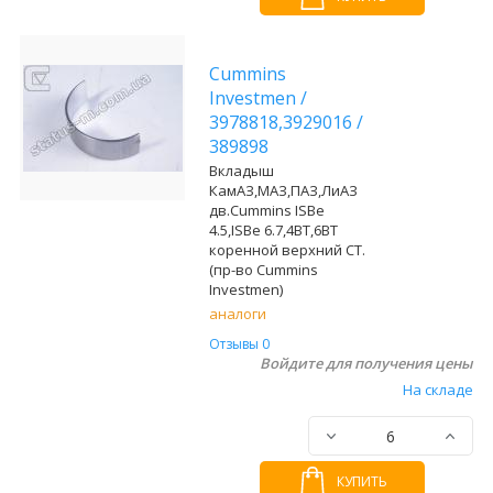
Cummins
Investmen
/
3978818,3929016
/
389898
Вкладыш
КамАЗ,МАЗ,ПАЗ,ЛиАЗ
дв.Cummins ISBe
4.5,ISBe 6.7,4BT,6BT
коренной верхний СТ.
(пр-во Cummins
Investmen)
аналоги
Отзывы 0
Войдите для получения цены
На складе
КУПИТЬ