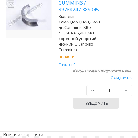
CUMMINS
/
3978824
/
389045
Вкладыш
КамАЗ,МАЗ,ПАЗ,ЛиАЗ
дв.Cummins ISBe
4.5,ISBe 6.7,4BT,6BT
коренной упорный
нижний СТ. (пр-во
Cummins)
аналоги
Отзывы 0
Войдите для получения цены
Ожидается
УВЕДОМИТЬ
Выйти из карточки