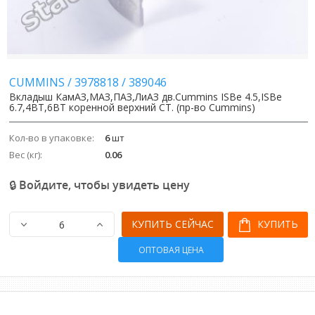
Image
Image
CUMMINS
/
3978818
/
389046
Вкладыш КамАЗ,МАЗ,ПАЗ,ЛиАЗ дв.Cummins ISBe 4.5,ISBe
6.7,4BT,6BT коренной верхний СТ. (пр-во Cummins)
Кол-во в упаковке:
6
шт
Вес (кг):
0.06
🔒 Войдите, чтобы увидеть цену
КУПИТЬ СЕЙЧАС
КУПИТЬ
ОПТОВАЯ ЦЕНА