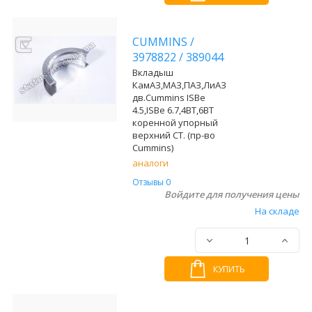
CUMMINS
/
3978822
/
389044
Вкладыш
КамАЗ,МАЗ,ПАЗ,ЛиАЗ
дв.Cummins ISBe
4.5,ISBe 6.7,4BT,6BT
коренной упорный
верхний СТ. (пр-во
Cummins)
аналоги
Отзывы 0
Войдите для получения цены
На складе
КУПИТЬ