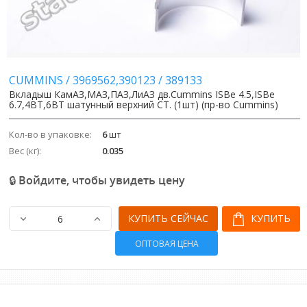
Image
Image
CUMMINS
/
3969562,390123
/
389133
Вкладыш КамАЗ,МАЗ,ПАЗ,ЛиАЗ дв.Cummins ISBe 4.5,ISBe
6.7,4BT,6BT шатунный верхний СТ. (1шт) (пр-во Cummins)
Кол-во в упаковке:
6
шт
Вес (кг):
0.035
🔒 Войдите, чтобы увидеть цену
КУПИТЬ СЕЙЧАС
КУПИТЬ
ОПТОВАЯ ЦЕНА