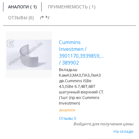
АНАЛОГИ (
1
)
ПРИМЕНЯЕМОСТЬ ( 1)
ОТЗЫВЫ (0)
/* */
Cummins
Investmen
/
3901170,3939859,3969562
/
389902
Вкладыш
КамАЗ,МАЗ,ПАЗ,ЛиАЗ
дв.Cummins ISBe
4.5,ISBe 6.7,4BT,6BT
шатунный верхний СТ.
(1шт (пр-во Cummins
Investmen)
аналоги
Отзывы 0
Войдите для получения цены
На складе