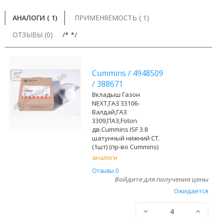
АНАЛОГИ (
1
)
ПРИМЕНЯЕМОСТЬ ( 1)
ОТЗЫВЫ (0)
/* */
Cummins
/
4948509
/
388671
Вкладыш Газон
NEXT,ГАЗ 33106-
Валдай,ГАЗ
3309,ПАЗ,Foton
дв.Cummins ISF 3.8
шатунный нижний СТ.
(1шт) (пр-во Cummins)
аналоги
Отзывы 0
Войдите для получения цены
Ожидается