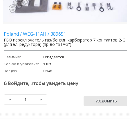
Poland
/
WEG-11AH
/
389651
ГБО переключатель газ/бензин карбюратор 7 контактов 2-G
(для эл. редуктора) (пр-во "STAG")
Наличие:
Ожидается
Кол-во в упаковке:
1
шт
Вес (кг):
0.145
🔒 Войдите, чтобы увидеть цену
УВЕДОМИТЬ