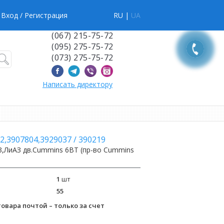
Вход
/ Регистрация
RU |
UA
(067) 215-75-72
(095) 275-75-72
(073) 275-75-72
Написать директору
2,3907804,3929037
/
390219
,ЛиАЗ дв.Cummins 6ВТ (пр-во Cummins
1
шт
55
овара почтой – только за счет