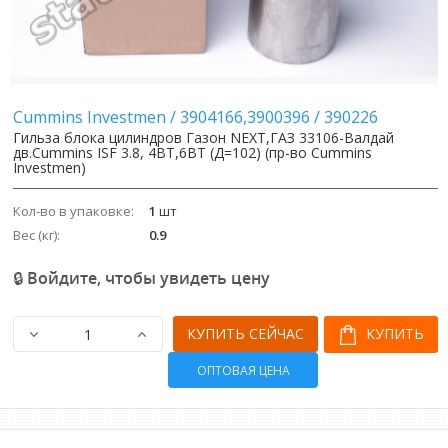
Image
Image
Cummins Investmen
/
3904166,3900396
/
390226
Гильза блока цилиндров Газон NEXT,ГАЗ 33106-Валдай
дв.Cummins ISF 3.8, 4BT,6BT (Д=102) (пр-во Cummins
Investmen)
Кол-во в упаковке:
1
шт
Вес (кг):
0.9
🔒 Войдите, чтобы увидеть цену
КУПИТЬ СЕЙЧАС
КУПИТЬ
ОПТОВАЯ ЦЕНА