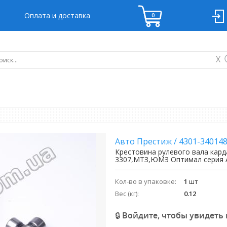
Оплата и доставка
X
Авто Престиж
/
4301-34014
Крестовина рулевого вала кард
3307,МТЗ,ЮМЗ Оптимал серия А
Кол-во в упаковке:
1
шт
Вес (кг):
0.12
🔒 Войдите, чтобы увидеть