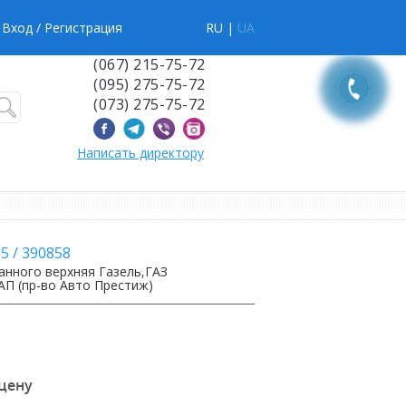
Вход
/ Регистрация
RU |
UA
(067) 215-75-72
(095) 275-75-72
(073) 275-75-72
Написать директору
85
/
390858
анного верхняя Газель,ГАЗ
П (пр-во Авто Престиж)
 цену