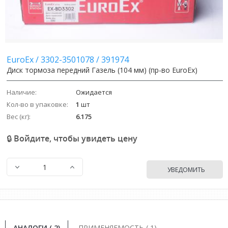
Image
Image
EuroEx
/
3302-3501078
/
391974
Диск тормоза передний Газель (104 мм) (пр-во EuroEx)
Наличие:
Ожидается
Кол-во в упаковке:
1
шт
Вес (кг):
6.175
🔒 Войдите, чтобы увидеть цену
УВЕДОМИТЬ
АНАЛОГИ (
2
)
ПРИМЕНЯЕМОСТЬ ( 1)