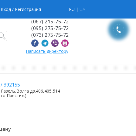
Вход
/ Регистрация
RU |
UA
(067) 215-75-72
(095) 275-75-72
(073) 275-75-72
Написать директору
/
392155
Газель,Волга дв.406,405,514
вто Престиж)
 цену