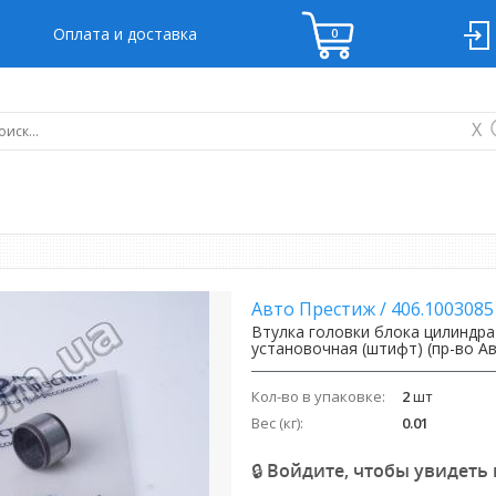
Оплата и доставка
X
Авто Престиж
/
406.1003085
Втулка головки блока цилиндра 
установочная (штифт) (пр-во А
Кол-во в упаковке:
2
шт
Вес (кг):
0.01
🔒 Войдите, чтобы увидеть