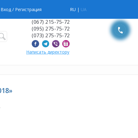
Вход
/ Регистрация
RU |
UA
(067) 215-75-72
(095) 275-75-72
(073) 275-75-72
Написать директору
018»
,