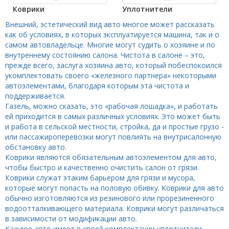
Коврики
Уплотнители
Внешний, эстетический вид авто многое может рассказать
как об условиях, в которых эксплуатируется машина, так и о
самом автовладельце. Многие могут судить о хозяине и по
внутреннему состоянию салона. Чистота в салоне – это,
прежде всего, заслуга хозяина авто, который побеспокоился
укомплектовать своего «железного партнера» некоторыми
автоэлементами, благодаря которым эта чистота и
поддерживается.
Газель, можно сказать, это «рабочая лошадка», и работать
ей приходится в самых различных условиях. Это может быть
и работа в сельской местности, стройка, да и простые грузо -
или пассажироперевозки могут повлиять на внутрисалонную
обстановку авто.
Коврики являются обязательным автоэлементом для авто,
чтобы быстро и качественно очистить салон от грязи.
Коврики служат этаким барьером для грязи и мусора,
которые могут попасть на половую обивку. Коврики для авто
обычно изготовляются из резинового или прорезиненного
водоотталкивающего материала. Коврики могут различаться
в зависимости от модификации авто.
Каждое авто имеет в своей комплектации уплотнители.