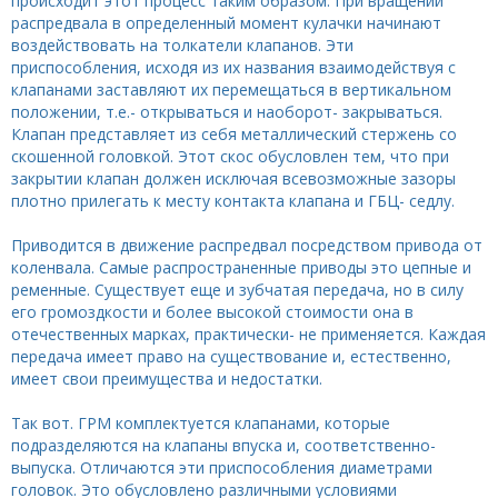
происходит этот процесс таким образом. При вращении
распредвала в определенный момент кулачки начинают
воздействовать на толкатели клапанов. Эти
приспособления, исходя из их названия взаимодействуя с
клапанами заставляют их перемещаться в вертикальном
положении, т.е.- открываться и наоборот- закрываться.
Клапан представляет из себя металлический стержень со
скошенной головкой. Этот скос обусловлен тем, что при
закрытии клапан должен исключая всевозможные зазоры
плотно прилегать к месту контакта клапана и ГБЦ- седлу.
Приводится в движение распредвал посредством привода от
коленвала. Самые распространенные приводы это цепные и
ременные. Существует еще и зубчатая передача, но в силу
его громоздкости и более высокой стоимости она в
отечественных марках, практически- не применяется. Каждая
передача имеет право на существование и, естественно,
имеет свои преимущества и недостатки.
Так вот. ГРМ комплектуется клапанами, которые
подразделяются на клапаны впуска и, соответственно-
выпуска. Отличаются эти приспособления диаметрами
головок. Это обусловлено различными условиями