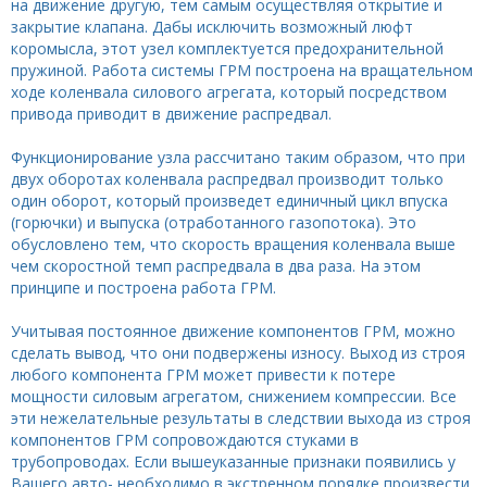
на движение другую, тем самым осуществляя открытие и
закрытие клапана. Дабы исключить возможный люфт
коромысла, этот узел комплектуется предохранительной
пружиной. Работа системы ГРМ построена на вращательном
ходе коленвала силового агрегата, который посредством
привода приводит в движение распредвал.
Функционирование узла рассчитано таким образом, что при
двух оборотах коленвала распредвал производит только
один оборот, который произведет единичный цикл впуска
(горючки) и выпуска (отработанного газопотока). Это
обусловлено тем, что скорость вращения коленвала выше
чем скоростной темп распредвала в два раза. На этом
принципе и построена работа ГРМ.
Учитывая постоянное движение компонентов ГРМ, можно
сделать вывод, что они подвержены износу. Выход из строя
любого компонента ГРМ может привести к потере
мощности силовым агрегатом, снижением компрессии. Все
эти нежелательные результаты в следствии выхода из строя
компонентов ГРМ сопровождаются стуками в
трубопроводах. Если вышеуказанные признаки появились у
Вашего авто- необходимо в экстренном порядке произвести