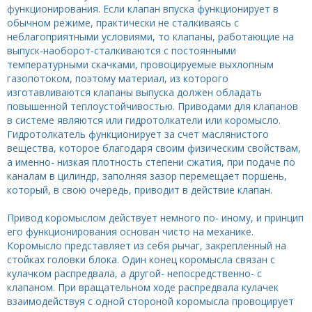
функционирования. Если клапан впуска функционирует в
обычном режиме, практически не сталкиваясь с
неблагоприятными условиями, то клапаны, работающие на
выпуск-наоборот-сталкиваются с постоянными
температурными скачками, провоцируемые выхлопным
газопотоком, поэтому материал, из которого
изготавливаются клапаны выпуска должен обладать
повышенной теплоустойчивостью. Приводами для клапанов
в системе являются или гидротолкатели или коромысло.
Гидротолкатель функционирует за счет маслянистого
вещества, которое благодаря своим физическим свойствам,
а именно- низкая плотность степени сжатия, при подаче по
каналам в цилиндр, заполняя зазор перемещает поршень,
который, в свою очередь, приводит в действие клапан.
Привод коромыслом действует немного по- иному, и принцип
его функционирования основан чисто на механике.
Коромысло представляет из себя рычаг, закрепленный на
стойках головки блока. Один конец коромысла связан с
кулачком распредвала, а другой- непосредственно- с
клапаном. При вращательном ходе распредвала кулачек
взаимодействуя с одной стороной коромысла провоцирует