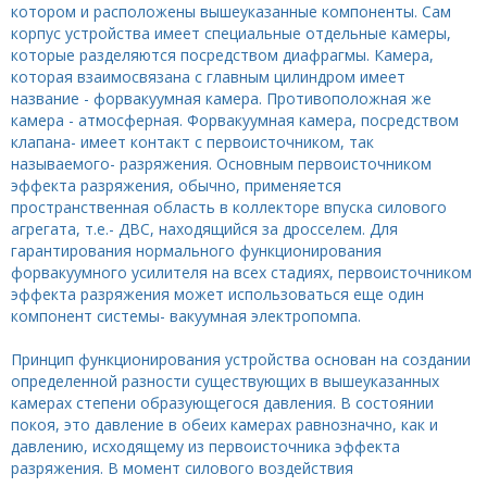
котором и расположены вышеуказанные компоненты. Сам
корпус устройства имеет специальные отдельные камеры,
которые разделяются посредством диафрагмы. Камера,
которая взаимосвязана с главным цилиндром имеет
название - форвакуумная камера. Противоположная же
камера - атмосферная. Форвакуумная камера, посредством
клапана- имеет контакт с первоисточником, так
называемого- разряжения. Основным первоисточником
эффекта разряжения, обычно, применяется
пространственная область в коллекторе впуска силового
агрегата, т.е.- ДВС, находящийся за дросселем. Для
гарантирования нормального функционирования
форвакуумного усилителя на всех стадиях, первоисточником
эффекта разряжения может использоваться еще один
компонент системы- вакуумная электропомпа.
Принцип функционирования устройства основан на создании
определенной разности существующих в вышеуказанных
камерах степени образующегося давления. В состоянии
покоя, это давление в обеих камерах равнозначно, как и
давлению, исходящему из первоисточника эффекта
разряжения. В момент силового воздействия