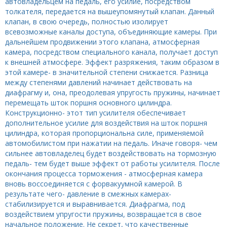
автовладельцем на педаль, его усилие, посредством
толкателя, передается на вышеупомянутый клапан. Данный
клапан, в свою очередь, полностью изолирует
всевозможные каналы доступа, объединяющие камеры. При
дальнейшем продвижении этого клапана, атмосферная
камера, посредством специального канала, получает доступ
к внешней атмосфере. Эффект разряжения, таким образом в
этой камере- в значительной степени снижается. Разница
между степенями давлений начинает действовать на
диафрагму и, она, преодолевая упругость пружины, начинает
перемещать шток поршня основного цилиндра.
Конструкционно- этот тип усилителя обеспечивает
дополнительное усилие для воздействия на шток поршня
цилиндра, которая пропорциональна силе, применяемой
автомобилистом при нажатии на педаль. Иначе говоря- чем
сильнее автовладелец будет воздействовать на тормозную
педаль- тем будет выше эффект от работы усилителя. После
окончания процесса торможения - атмосферная камера
вновь воссоединяется с форвакуумной камерой. В
результате чего- давление в смежных камерах-
стабилизируется и выравнивается. Диафрагма, под
воздействием упругости пружины, возвращается в свое
начальное положение. Не секрет, что качественные