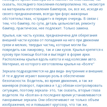
сказать, последнего поколения-полипропилена. Но, несмотря
на материалы изготовления бамперов, он, все же, исходя из
своего предназначения, всегда при форс-мажорных
обстоятельствах, «страдает» в первую очередь. В связи с
тем, что бампер, по сути, деталь цельнолитая, ремонту
бампер, практически, нее подлежит. Только замена.
Крылья, как часть кузова, предназначена для оберегания
внешней части кузова от попадания на него при движении
грязи и мелких, твердых частиц, которые могли бы
повредить как лакировку, так и сам кузов. Крылья крепятся к
кузову при помощи болтов и выглядят в форме арки.
Расположены крылья вдоль капота и над колесами авто.
Материал, из которого изготовлены крылья на «Волге"
Зеркала подразделяются на два вида- внутренние и внешние.
И те и другие играют важную роль в обеспечении
безопасности. Водитель, во время движения, а так же
маневров (поворот, парковка и т.д.) обязан контролировать
ситуацию, поэтому зеркала- это, так сказать, вторые глаза
водителя. На «Волгах» в последнее время устанавливаются
панорамные зеркала. Они обеспечивают не только объем
изображения, но и повышают кругозор, что так же,