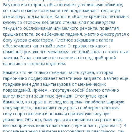
Внутренняя сторона, обычно имеет утепляющую обшивку,
которая по мере возможностей поддерживает тепловую
атмосферу под капотом. Капот в «Волге» крепится петлями к
кузову со стороны лобового стекла. Для производства
текущего обслуживания или мелкого ремонта, поднятая
крышка капота, во-избежании падения, жестко фиксируется с
боку кузова фиксатором. Плотное закрывание капота
обеспечивает капотный замок. Открывается капот с
помощью рычажного механизма, который связан с капотным
замком. Рычаг находится в салоне авто под приборной
панелью со стороны водителя.
Бампер-это не только съемная часть кузова, которая
гармонично поддерживает эстетичный вид авто. Бампер еще
предназначен для защиты кузова от механических
повреждений. Причем, «жертвуя» собой бампер отлично
выполняет эти защитные функции. Отогнутые края
бамперов, которые в последнее время приобрели широкую
популярность, выполняют еще роль спойлеров, понижая
силу сопротивления и повышая прижимную силу при
движении. Обычно, бамперы изготавливают из различных,
высокопрочных видов пластмасс (термопласт, дуропласт). В
последнее время бамперы изготовляют из пластмассы, так