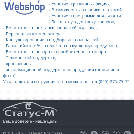
- Участие в различных акциях;
- Возможность отсрочки платежей;
- Участие в программе лояльности;
- Бесплатную доставку товаров;
- Возможность поставки запчастей под заказ;
- Персонального менеджера;
- Консультирование в подборе автозапчастей;
- Гарантийные обязательства на купленную продукцию;
- Возможность возврата приобретенного товара.
- Технической поддержки;
- дропшипинга;
- информационной поддержки по продукции (описание и
фото).
Узнать детали сотрудничества можно по тел.:(095) 275-75-72
© 2013-2026 Статус-М. Все права