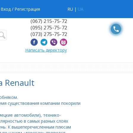
Вход
/ Регистрация
RU |
UA
(067) 215-75-72
(095) 275-75-72
(073) 275-75-72
Написать директору
 Renault
обняком.
емя существования компании покорили
мецкие автомобили), технико-
лярностью в самых разных слоях
день. К вышеперечисленным плюсам
я по нашим «дорогам» являются