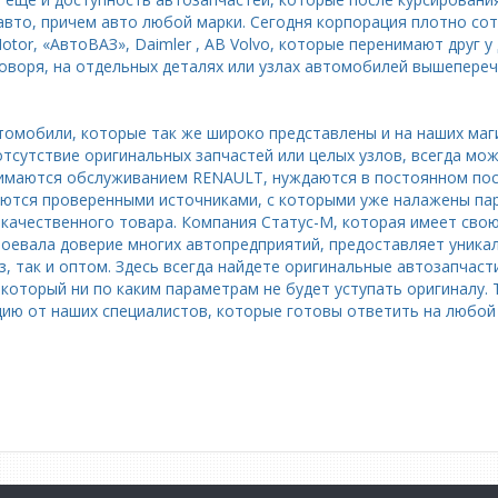
вто, причем авто любой марки. Сегодня корпорация плотно со
 Motor, «АвтоВАЗ», Daimler , AB Volvo, которые перенимают друг 
говоря, на отдельных деталях или узлах автомобилей вышепере
втомобили, которые так же широко представлены и на наших маг
отсутствие оригинальных запчастей или целых узлов, всегда мо
нимаются обслуживанием RENAULT, нуждаются в постоянном пос
уются проверенными источниками, с которыми уже налажены па
качественного товара. Компания Статус-М, которая имеет сво
авоевала доверие многих автопредприятий, предоставляет уни
з, так и оптом. Здесь всегда найдете оригинальные автозапчас
который ни по каким параметрам не будет уступать оригиналу.
ию от наших специалистов, которые готовы ответить на любой