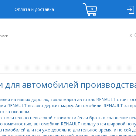
Оплата и доставка
X
и для автомобилей производства
лей на наших дорогах, такая марка авто как RENAULT стоит ос
ция RENAULT высоко держит марку. Автомобили .RENAULT за вр
ко за океаном.
относительно невысокой стоимости (если брать в сравнение не
кономичностью, автомобили RENAULT пользуются широкой попу
автомобилей длится уже довольно длительное время, и по сей 
ще и доступность автозапчастей, которые после курсировани