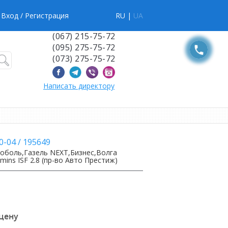
Вход
/ Регистрация
RU |
UA
(067) 215-75-72
(095) 275-75-72
(073) 275-75-72
Написать директору
0-04
/
195649
Соболь,Газель NEXT,Бизнес,Волга
mins ISF 2.8 (пр-во Авто Престиж)
 цену