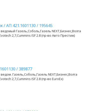
иж
/
АП 421.1601130
/
195645
 ведомый Газель,Соболь,Газель NEXT,Бизнес,Волга
Evotech 2,7,Cummins ISF 2.8 (пр-во Авто Престиж)
-1601130
/
389877
 ведом. Газель,Соболь,Газель NEXT,Бизнес,Волга
Evotech 2,7,Cummins ISF 2.8 (пр-во EuroEx)