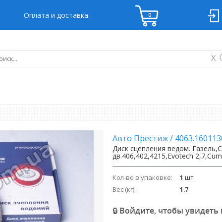
Оплата и доставка
X
Авто Престиж
/
4063.160113
Диск сцепления ведом. Газель,
дв.406,402,4215,Evotech 2,7,Cum
Кол-во в упаковке:
1
шт
Вес (кг):
1.7
🔒 Войдите, чтобы увидеть