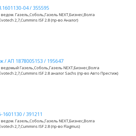
3.1601130-04
/
355595
 ведом. Газель,Соболь,Газель NEXT,Бизнес,Волга
Evotech 2,7,Cummins ISF 2.8 (пр-во Аналог)
иж
/
АП 1878005153
/
195647
 ведомый Газель,Соболь,Газель NEXT,Бизнес,Волга
,Evotech 2,7,Cummins ISF 2.8 аналог Sachs (пр-во Авто Престиж)
6-1601130
/
391211
 ведом. Газель,Соболь,Газель NEXT,Бизнес,Волга
Evotech 2,7,Cummins ISF 2.8 (пр-во Flagmus)