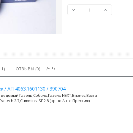
1)
ОТЗЫВЫ (0)
/* */
иж
/
АП 4063.1601130
/
390704
 ведомый Газель,Соболь,Газель NEXT,Бизнес,Волга
Evotech 2.7,Cummins ISF 2.8 (пр-во Авто Престиж)