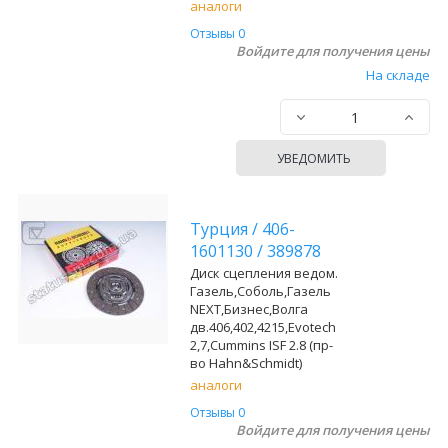
аналоги
Отзывы 0
Войдите для получения цены
На складе
УВЕДОМИТЬ
Турция
/
406-
1601130
/
389878
Диск сцепления ведом.
Газель,Соболь,Газель
NEXT,Бизнес,Волга
дв.406,402,4215,Evotech
2,7,Cummins ISF 2.8 (пр-
во Hahn&Schmidt)
аналоги
Отзывы 0
Войдите для получения цены