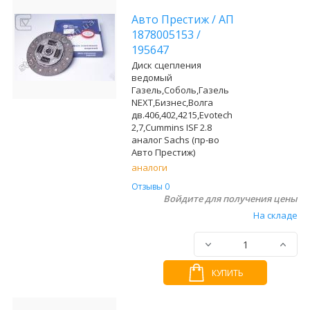
Авто Престиж
/
АП
1878005153
/
195647
Диск сцепления
ведомый
Газель,Соболь,Газель
NEXT,Бизнес,Волга
дв.406,402,4215,Evotech
2,7,Cummins ISF 2.8
аналог Sachs (пр-во
Авто Престиж)
аналоги
Отзывы 0
Войдите для получения цены
На складе
КУПИТЬ