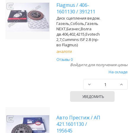
Flagmus
/
406-
1601130
/
391211
Диск сцепления ведом.
Газель,Соболь,Газель
NEXT,Бизнес,Волга
дв.406,402,4215,Evotech
2,7,Cummins ISF 2.8 (пр-
во Flagmus)
аналоги
Отзывы 0
Войдите для получения цены
На складе
УВЕДОМИТЬ
Авто Престиж
/
АП
421.1601130
/
195645