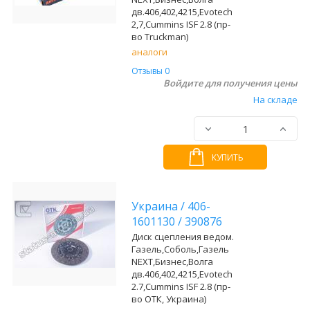
дв.406,402,4215,Evotech
2,7,Cummins ISF 2.8 (пр-
во Truckman)
аналоги
Отзывы 0
Войдите для получения цены
На складе
КУПИТЬ
Украина
/
406-
1601130
/
390876
Диск сцепления ведом.
Газель,Соболь,Газель
NEXT,Бизнес,Волга
дв.406,402,4215,Evotech
2.7,Cummins ISF 2.8 (пр-
во ОТК, Украина)