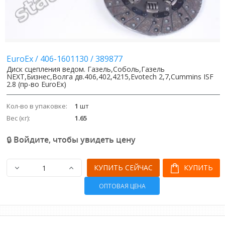
EuroEx
/
406-1601130
/
389877
Диск сцепления ведом. Газель,Соболь,Газель
NEXT,Бизнес,Волга дв.406,402,4215,Evotech 2,7,Cummins ISF
2.8 (пр-во EuroEx)
Кол-во в упаковке:
1
шт
Вес (кг):
1.65
🔒 Войдите, чтобы увидеть цену
КУПИТЬ СЕЙЧАС
КУПИТЬ
ОПТОВАЯ ЦЕНА