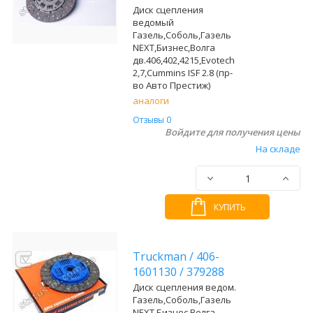
Диск сцепления
ведомый
Газель,Соболь,Газель
NEXT,Бизнес,Волга
дв.406,402,4215,Evotech
2,7,Cummins ISF 2.8 (пр-
во Авто Престиж)
аналоги
Отзывы 0
Войдите для получения цены
На складе
КУПИТЬ
Truckman
/
406-
1601130
/
379288
Диск сцепления ведом.
Газель,Соболь,Газель
NEXT,Бизнес,Волга