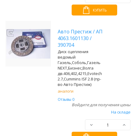
КУПИТЬ
Авто Престиж
/
АП
4063.1601130
/
390704
Диск сцепления
ведомый
Газель,Соболь,Газель
NEXT,Бизнес,Волга
дв.406,402,4215,Evotech
2.7,Cummins ISF 2.8 (пр-
во Авто Престиж)
аналоги
Отзывы 0
Войдите для получения цены
На складе