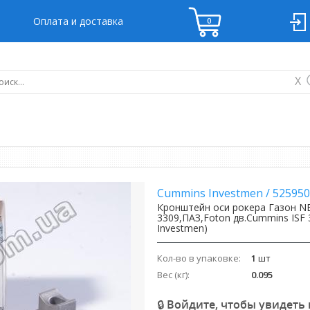
Оплата и доставка
X
Cummins Investmen
/
525950
Кронштейн оси рокера Газон N
3309,ПАЗ,Foton дв.Cummins ISF 
Investmen)
Кол-во в упаковке:
1
шт
Вес (кг):
0.095
🔒 Войдите, чтобы увидеть