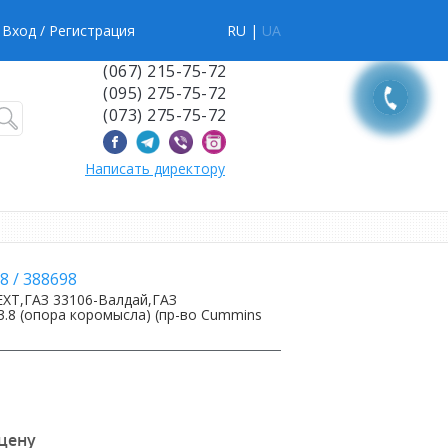
Вход
/ Регистрация
RU |
UA
(067) 215-75-72
(095) 275-75-72
(073) 275-75-72
Написать директору
8
/
388698
EXT,ГАЗ 33106-Валдай,ГАЗ
3.8 (опора коромысла) (пр-во Cummins
 цену