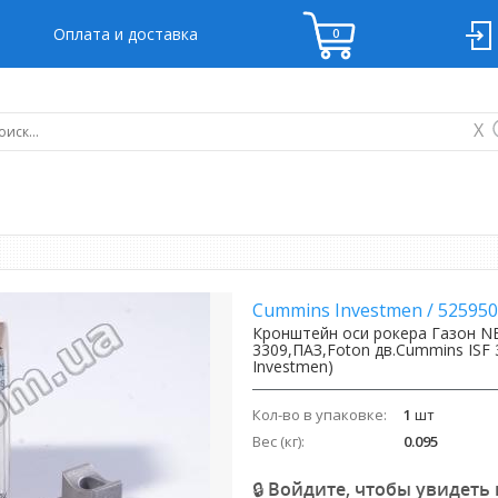
Оплата и доставка
X
Cummins Investmen
/
525950
Кронштейн оси рокера Газон N
3309,ПАЗ,Foton дв.Cummins ISF 
Investmen)
Кол-во в упаковке:
1
шт
Вес (кг):
0.095
🔒 Войдите, чтобы увидеть