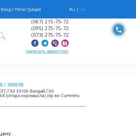
Вход
/ Регистрация
RU |
UA
(067) 215-75-72
(095) 275-75-72
(073) 275-75-72
Написать директору
8
/
388698
EXT,ГАЗ 33106-Валдай,ГАЗ
3.8 (опора коромысла) (пр-во Cummins
 цену