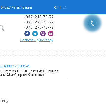
Вход
/ Регистрация
RU |
UA
(067) 215-75-72
(095) 275-75-72
(073) 275-75-72
Написать директору
,5348887
/
380545
.Cummins ISF 2.8 шатуный СТ компл.
ина 23мм) (пр-во Cummins)
 цену