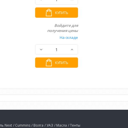
КУПИТЬ
Войдите для
получения цены
На складе
КУПИТЬ
ель Next
/ Cummins
/ Волга
/ УАЗ
/ Масла
/ Тенты