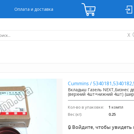
Оплата и доставка
X
Cummins
/
5340181,5340182
Вкладыш Газель NEXT,Бизнес дв
(верхний 4шт+нижний 4шт) (шир
Кол-во в упаковке:
1
компл
Вес (кг):
0.25
🔒 Войдите, чтобы увидеть