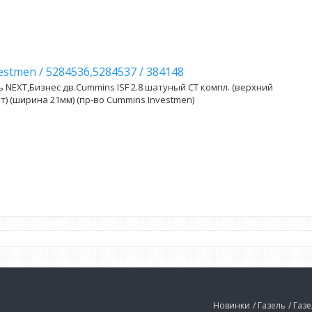
vestmen
/
5284536,5284537
/
384148
 NEXT,Бизнес дв.Cummins ISF 2.8 шатуный СТ компл. (верхний
) (ширина 21мм) (пр-во Cummins Investmen)
Новинки
/ Газель
/ Газ