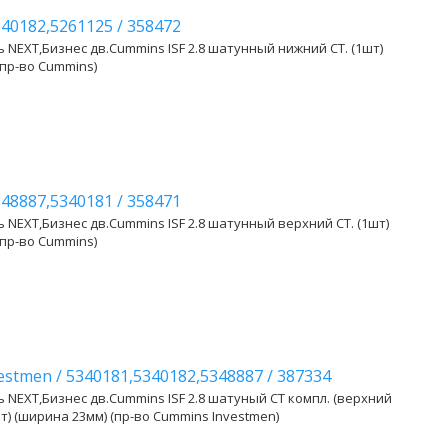
340182,5261125
/
358472
 NEXT,Бизнес дв.Cummins ISF 2.8 шатунный нижний СТ. (1шт)
(пр-во Cummins)
348887,5340181
/
358471
 NEXT,Бизнес дв.Cummins ISF 2.8 шатунный верхний СТ. (1шт)
(пр-во Cummins)
vestmen
/
5340181,5340182,5348887
/
387334
 NEXT,Бизнес дв.Cummins ISF 2.8 шатуный СТ компл. (верхний
) (ширина 23мм) (пр-во Cummins Investmen)