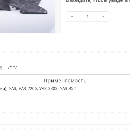
🔒 Войдите, чтобы увидеть
)
/* */
Применяемость
я), УАЗ, УАЗ-2206, УАЗ-3303, УАЗ-452.