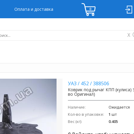
Оплата и доставка
X
УАЗ
/
452
/
388506
Коврик под рычаг КПП (кулиса)
во Оригинал)
Наличие:
Ожидается
Кол-во в упаковке:
1
шт
Вес (кг):
0.405