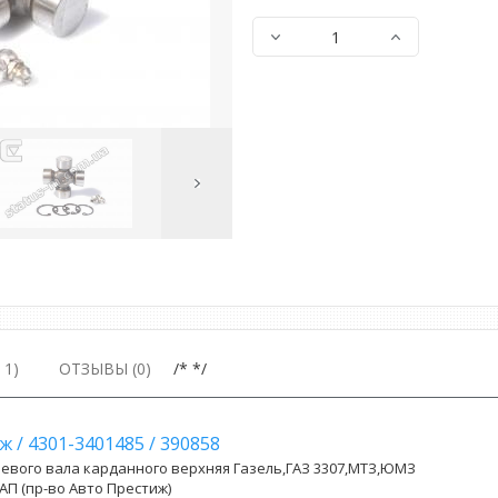
Next
Image
1)
ОТЗЫВЫ (0)
/* */
иж
/
4301-3401485
/
390858
евого вала карданного верхняя Газель,ГАЗ 3307,МТЗ,ЮМЗ
АП (пр-во Авто Престиж)