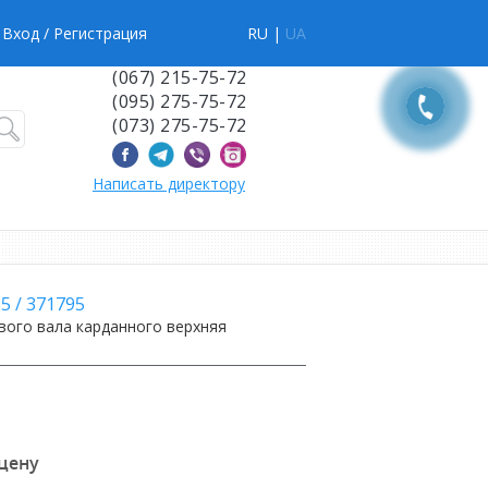
Вход
/ Регистрация
RU |
UA
(067) 215-75-72
(095) 275-75-72
(073) 275-75-72
Написать директору
85
/
371795
вого вала карданного верхняя
 цену