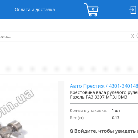
Оплата и доставка
X
Авто Престиж
/
4301-34014
Крестовина вала рулевого руле
Газель,ГАЗ 3307,МТЗ,ЮМЗ
Кол-во в упаковке:
1
шт
Вес (кг):
0.13
🔒 Войдите, чтобы увидеть