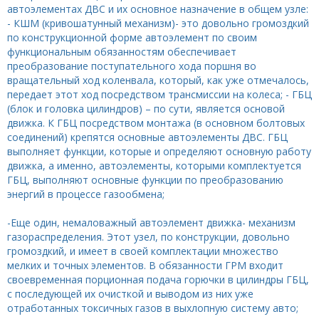
автоэлементах ДВС и их основное назначение в общем узле:
- КШМ (кривошатунный механизм)- это довольно громоздкий
по конструкционной форме автоэлемент по своим
функциональным обязанностям обеспечивает
преобразование поступательного хода поршня во
вращательный ход коленвала, который, как уже отмечалось,
передает этот ход посредством трансмиссии на колеса; - ГБЦ
(блок и головка цилиндров) – по сути, является основой
движка. К ГБЦ посредством монтажа (в основном болтовых
соединений) крепятся основные автоэлементы ДВС. ГБЦ
выполняет функции, которые и определяют основную работу
движка, а именно, автоэлементы, которыми комплектуется
ГБЦ, выполняют основные функции по преобразованию
энергий в процессе газообмена;
-Еще один, немаловажный автоэлемент движка- механизм
газораспределения. Этот узел, по конструкции, довольно
громоздкий, и имеет в своей комплектации множество
мелких и точных элементов. В обязанности ГРМ входит
своевременная порционная подача горючки в цилиндры ГБЦ,
с последующей их очисткой и выводом из них уже
отработанных токсичных газов в выхлопную систему авто;