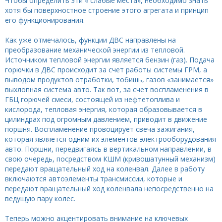
Чтобы определить эти « слабые места», необходимо знать
хотя бы поверхностное строение этого агрегата и принцип
его функционирования.
Как уже отмечалось, функции ДВС направлены на
преобразование механической энергии из тепловой.
Источником тепловой энергии является бензин (газ). Подача
горючки в ДВС происходит за счет работы системы ГРМ, а
выводом продуктов отработки, тобишь, газов «занимается»
выхлопная система авто. Так вот, за счет воспламенения в
ГБЦ горючей смеси, состоящей из нефтетоплива и
кислорода, тепловая энергия, которая образовывается в
цилиндрах под огромным давлением, приводит в движение
поршня. Воспламенение провоцирует свеча зажигания,
которая является одним их элементов электрооборудования
авто. Поршни, передвигаясь в вертикальном направлении, в
свою очередь, посредством КШМ (кривошатунный механизм)
передают вращательный ход на коленвал. Далее в работу
включаются автоэлементы трансмиссии, которые и
передают вращательный ход коленвала непосредственно на
ведущую пару колес.
Теперь можно акцентировать внимание на ключевых