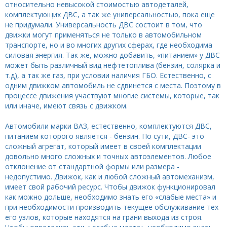
относительно невысокой стоимостью автодеталей,
комплектующих ДВС, а так же универсальностью, пока еще
не придумали. Универсальность ДВС состоит в том, что
движки могут применяться не только в автомобильном
транспорте, но и во многих других сферах, где необходима
силовая энергия. Так же, можно добавить, «питанием» у ДВС
может быть различный вид нефтетоплива (бензин, солярка и
т.д), а так же газ, при условии наличия ГБО. Естественно, с
одним движком автомобиль не сдвинется с места. Поэтому в
процессе движения участвуют многие системы, которые, так
или иначе, имеют связь с движком.
Автомобили марки ВАЗ, естественно, комплектуются ДВС,
питанием которого является - бензин. По сути, ДВС- это
сложный агрегат, который имеет в своей комплектации
довольно много сложных и точных автоэлементов. Любое
отклонение от стандартной формы или размера -
недопустимо. Движок, как и любой сложный автомеханизм,
имеет свой рабочий ресурс. Чтобы движок функционировал
как можно дольше, необходимо знать его «слабые места» и
при необходимости производить текущее обслуживание тех
его узлов, которые находятся на грани выхода из строя.